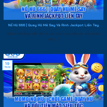
Nổ Hũ 666 | Quay Hũ Mê Say Và Rinh Jackpot Liền Tay
Nổ hũ 666 được biết đến là sân chơi cung cấp các siêu phẩm
slot [...]
19
Th12