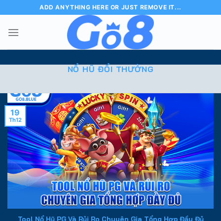
Chuyển
ADD ANYTHING HERE OR JUST REMOVE IT...
đến
nội
dung
NỔ HŨ ĐỔI THƯỞNG
19
Th12
Tool Nổ Hũ PG Và Rủi Ro Chuyên Gia Tổng Hợp Đầy Đủ