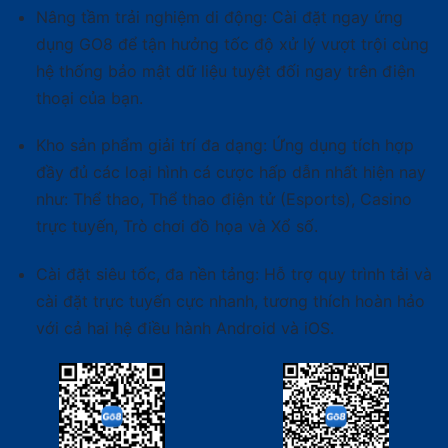
Nâng tầm trải nghiệm di động: Cài đặt ngay ứng
dụng GO8 để tận hưởng tốc độ xử lý vượt trội cùng
hệ thống bảo mật dữ liệu tuyệt đối ngay trên điện
thoại của bạn.
Kho sản phẩm giải trí đa dạng: Ứng dụng tích hợp
đầy đủ các loại hình cá cược hấp dẫn nhất hiện nay
như: Thể thao, Thể thao điện tử (Esports), Casino
trực tuyến, Trò chơi đồ họa và Xổ số.
Cài đặt siêu tốc, đa nền tảng: Hỗ trợ quy trình tải và
cài đặt trực tuyến cực nhanh, tương thích hoàn hảo
với cả hai hệ điều hành Android và iOS.