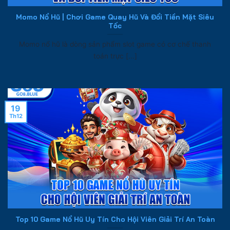
Momo Nổ Hũ | Chơi Game Quay Hũ Và Đổi Tiền Mặt Siêu
Tốc
Momo nổ hũ là dòng sản phẩm slot game có cơ chế thanh
toán trực [...]
19
Th12
Top 10 Game Nổ Hũ Uy Tín Cho Hội Viên Giải Trí An Toàn