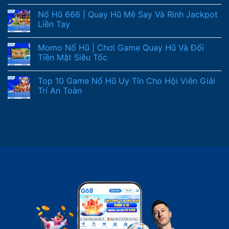
Nổ Hũ 666 | Quay Hũ Mê Say Và Rinh Jackpot
Liền Tay
Momo Nổ Hũ | Chơi Game Quay Hũ Và Đổi
Tiền Mặt Siêu Tốc
Top 10 Game Nổ Hũ Uy Tín Cho Hội Viên Giải
Trí An Toàn