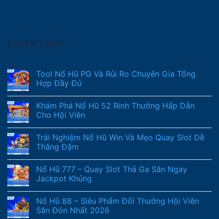
BÀI VIẾT MỚI
Tool Nổ Hũ PG Và Rủi Ro Chuyên Gia Tổng
Hợp Đầy Đủ
Khám Phá Nổ Hũ 52 Rinh Thưởng Hấp Dẫn
Cho Hội Viên
Trải Nghiệm Nổ Hũ Win Và Mẹo Quay Slot Dễ
Thắng Đậm
Nổ Hũ 777 – Quay Slot Thả Ga Săn Ngay
Jackpot Khủng
Nổ Hũ 88 – Siêu Phẩm Đổi Thưởng Hội Viên
Săn Đón Nhất 2026