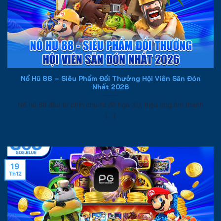
Nổ Hũ 88 – Siêu Phẩm Đổi Thưởng Hội Viên Săn Đón
Nhất 2026
Nổ hũ 88 đầu tư chỉn chu từ đồ họa 3D, hiệu ứng âm thanh
[...]
19
Th12