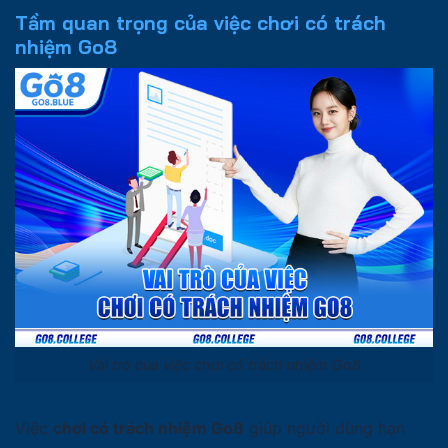
Tầm quan trọng của việc chơi có trách
nhiệm Go8
Vai trò của việc chơi có trách nhiệm Go8
Việc
chơi có trách nhiệm Go8
giúp người dùng hạn