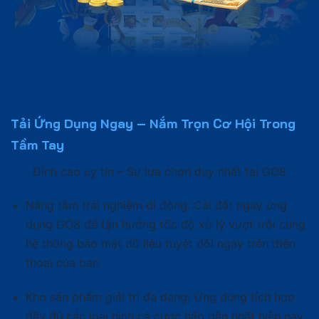
Tải Ứng Dụng Ngay – Nắm Trọn Cơ Hội Trong
Tầm Tay
Đỉnh cao uy tín – Sự lựa chọn duy nhất tại GO8
Nâng tầm trải nghiệm di động: Cài đặt ngay ứng
dụng GO8 để tận hưởng tốc độ xử lý vượt trội cùng
hệ thống bảo mật dữ liệu tuyệt đối ngay trên điện
thoại của bạn.
Kho sản phẩm giải trí đa dạng: Ứng dụng tích hợp
đầy đủ các loại hình cá cược hấp dẫn nhất hiện nay