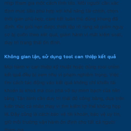
nhịp tham gia một cách tỉnh táo. Mỗi người cần xác
định mức tiền phù hợp với khả năng tài chính, chọn
thời gian phù hợp, cam kết tuân thủ đúng khung đã
định. Khi giới hạn được thiết lập rõ ràng sẽ giảm nguy
cơ bị cuốn theo kết quả, giảm hành vi mất kiểm soát,
duy trì trạng thái ổn định.
Không gian lận, sử dụng tool can thiệp kết quả
Mọi hành vi can thiệp kỹ thuật hoặc dùng tool chỉnh
kết quả đều bị xem như vi phạm nghiêm trọng. Việc
tìm cách tác động vào kết quả không chỉ khiến tài
khoản bị khoá mà còn phá vỡ sự minh bạch của nền
tảng. Tân binh cần duy trì thái độ công bằng, dựa trên
kiến thức cá nhân thay vì tìm kiếm lợi thế không hợp
lệ. Đây cũng là cách bảo vệ tài khoản, bảo vệ uy tín,
giữ môi trường vận hành ổn định cho tất cả người
tham gia.