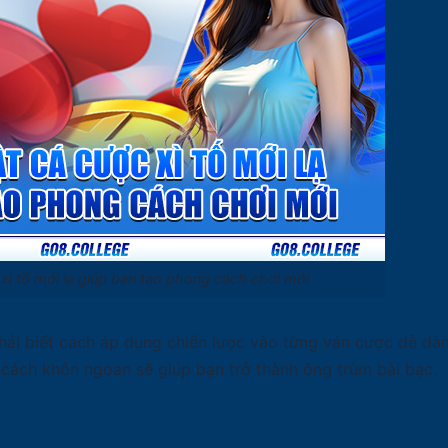
xì tố mới lạ giúp bạn tạo phong cách chơi mới
phải biết cách áp dụng chiến lược vào từng ván cược dễ dà
 cách khôn ngoan sẽ giúp bạn trở thành ông trùm bài bạc.