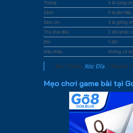
Thùng
5 lá cùng ch
Sảnh
5 lá liên tiếp
Xám chi
3 lá giống n
Thú (hai đôi)
2 đôi khác 
Đôi
1 đôi
Mậu thầu
Không có b
Xem thêm:
Xóc Đĩa
– Nhanh T
Mẹo chơi game bài tại G