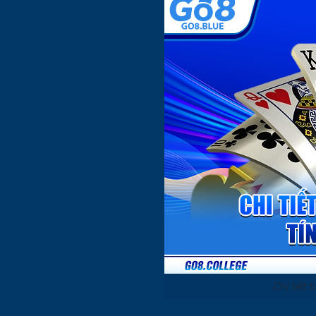
Chi tiết 