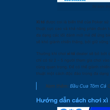
Sơ lược th
Xì tố
được coi là biến thể của Poker sử 
thuật cực cao và khả năng phán đoán tố
đa dạng các lối đánh mới mẻ để ứng bi
sẽ khó giành chiến thắng, bởi giữ vững
Thường khi chơi
xì tố
dealer sẽ bỏ bớt c
chỉ có từ 2 – 5 người tham gia chơi vào
cùng quan trọng. Để có thể giành chiế
thuật một cách độc đáo trong đa dạng l
Xem thêm:
Bầu Cua Tôm Cá
G
Hướng dẫn cách chơi xì 