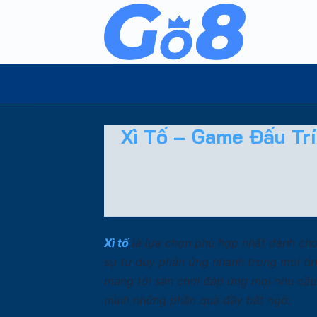
Chuyển
đến
nội
dung
Xì Tố – Game Đấu Tr
Xì tố
là lựa chọn phù hợp nhất dành cho 
sự tư duy phản ứng nhanh trong mọi tì
mang tới sân chơi đáp ứng mọi nhu cầu
mình những phần quà đầy bất ngờ.