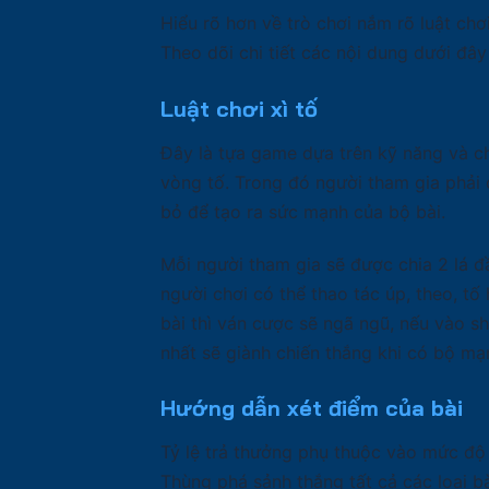
Hiểu rõ hơn về trò chơi nắm rõ luật ch
Theo dõi chi tiết các nội dung dưới đây
Luật chơi xì tố
Đây là tựa game dựa trên kỹ năng và ch
vòng tố. Trong đó người tham gia phải 
bỏ để tạo ra sức mạnh của bộ bài.
Mỗi người tham gia sẽ được chia 2 lá đầ
người chơi có thể thao tác úp, theo, tố
bài thì ván cược sẽ ngã ngũ, nếu vào 
nhất sẽ giành chiến thắng khi có bộ mạ
Hướng dẫn xét điểm của bài
Tỷ lệ trả thưởng phụ thuộc vào mức độ
Thùng phá sảnh thắng tất cả các loại b